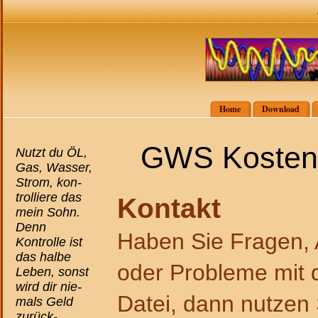
Home
Download
GWS Kostenk
Nutzt du ÖL,
Gas, Wasser,
Strom, kon-
trolliere das
Kontakt
mein Sohn.
Denn
Haben Sie Fragen, 
Kontrolle ist
das halbe
oder Probleme mit
Leben, sonst
wird dir nie-
Datei, dann nutzen 
mals Geld
zurück-