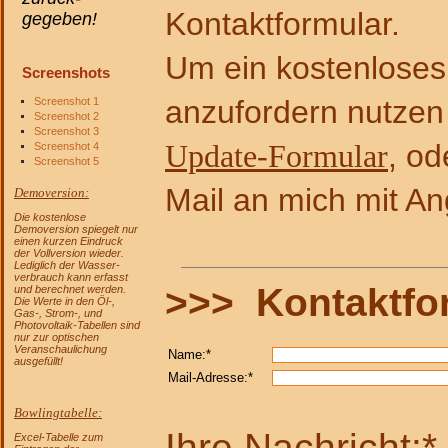
Kontaktformular.
gegeben!
Um ein kostenlose
Screenshots
anzufordern nutzen 
Screenshot 1
Screenshot 2
Screenshot 3
, od
Update-Formular
Screenshot 4
Screenshot 5
Mail an mich mit An
Demoversion:
Die kostenlose
Demoversion spiegelt nur
einen kurzen Eindruck
der Vollversion wieder.
Lediglich der Wasser-
verbrauch kann erfasst
>>> Kontaktfo
und berechnet werden.
Die Werte in den Öl-,
Gas-, Strom-, und
Photovoltaik-Tabellen sind
nur zur optischen
Veranschaulichung
Name:*
ausgefüllt!
Mail-Adresse:*
Bowlingtabelle:
Ihre Nachricht:*
Excel-Tabelle zum