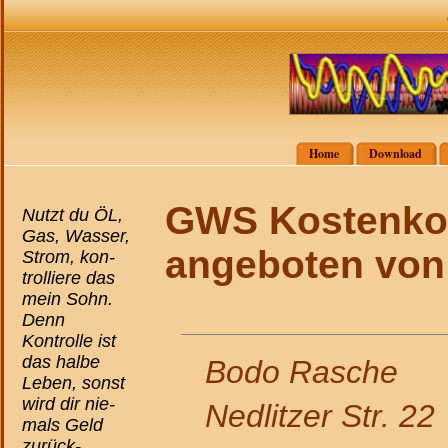
Home
Download
GWS Kostenkon
Nutzt du ÖL,
Gas, Wasser,
angeboten von
Strom, kon-
trolliere das
mein Sohn.
Denn
Kontrolle ist
das halbe
Bodo Rasche
Leben, sonst
wird dir nie-
Nedlitzer Str. 22
mals Geld
zurück-