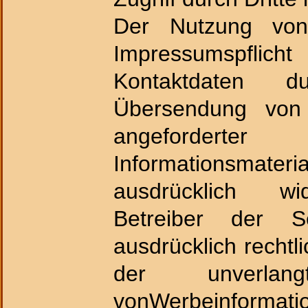
Der Nutzung vo
Impressumspflich
Kontaktdaten d
Übersendung von 
angeforderte
Informationsmater
ausdrücklich wi
Betreiber der S
ausdrücklich rechtli
der unverlan
vonWerbeinformat