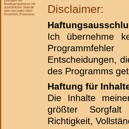
Eintragen der
Bowlingergebnisse mit
Disclaimer:
ausführlicher Statistik
über fast jeden Wurf.
Kostenlos (Freeware)
Haftungsausschlu
Ich übernehme kei
Programmfehle
Entscheidungen, di
des Programms get
Haftung für Inhalt
Die Inhalte meine
größter Sorgfalt
Richtigkeit, Vollstän