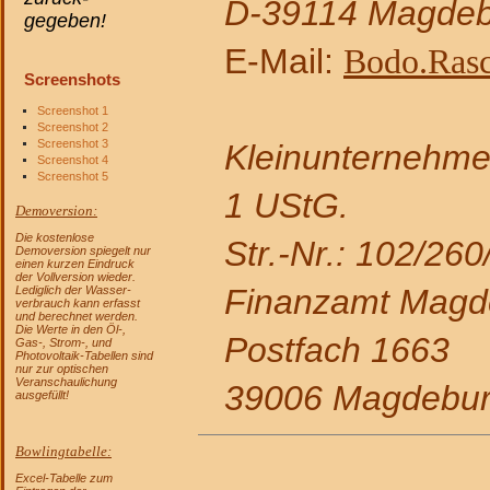
D-39114 Magdeb
gegeben!
E-Mail:
Bodo.Ras
Screenshots
Screenshot 1
Screenshot 2
Screenshot 3
Kleinunternehme
Screenshot 4
Screenshot 5
1 UStG.
Demoversion:
Die kostenlose
Str.-Nr.: 102/26
Demoversion spiegelt nur
einen kurzen Eindruck
der Vollversion wieder.
Finanzamt Magde
Lediglich der Wasser-
verbrauch kann erfasst
und berechnet werden.
Die Werte in den Öl-,
Postfach 1663
Gas-, Strom-, und
Photovoltaik-Tabellen sind
nur zur optischen
Veranschaulichung
39006 Magdebu
ausgefüllt!
Bowlingtabelle:
Excel-Tabelle zum